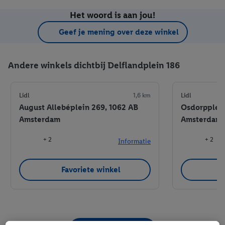
Het woord is aan jou!
Geef je mening over deze winkel
Andere winkels dichtbij Delflandplein 186
Lidl
1,6 km
Lidl
August Allebéplein 269, 1062 AB
Osdorpplein
Amsterdam
Amsterdam
+ 2
+ 2
Informatie
Favoriete winkel