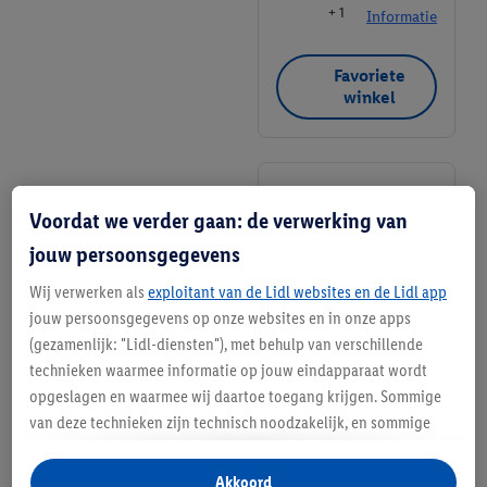
+ 1
Informatie
Favoriete
winkel
Lidl
Voordat we verder gaan: de verwerking van
Bezaanjachtplein
289, 1034 CR
jouw persoonsgegevens
Amsterdam
Wij verwerken als
exploitant van de Lidl websites en de Lidl app
+ 1
jouw persoonsgegevens op onze websites en in onze apps
Informatie
(gezamenlijk: "Lidl-diensten"), met behulp van verschillende
technieken waarmee informatie op jouw eindapparaat wordt
Favoriete
opgeslagen en waarmee wij daartoe toegang krijgen. Sommige
winkel
van deze technieken zijn technisch noodzakelijk, en sommige
technieken worden met jouw toestemming gebruikt voor het
opslaan van voorkeursinstellingen, het verzamelen en
Akkoord