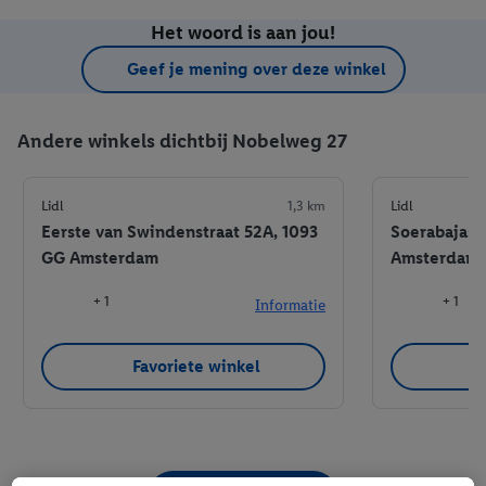
Het woord is aan jou!
Geef je mening over deze winkel
Andere winkels dichtbij Nobelweg 27
Lidl
1,3 km
Lidl
Eerste van Swindenstraat 52A, 1093
Soerabajast
GG Amsterdam
Amsterdam
+ 1
+ 1
Informatie
Favoriete winkel