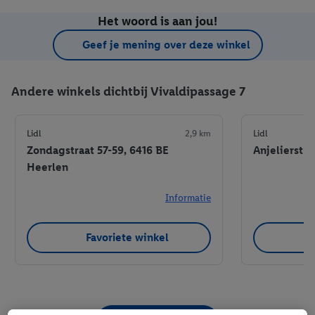
Het woord is aan jou!
Geef je mening over deze winkel
Andere winkels dichtbij Vivaldipassage 7
Lidl
2,9 km
Lidl
Zondagstraat 57-59, 6416 BE
Anjelierstr
Heerlen
Informatie
Favoriete winkel