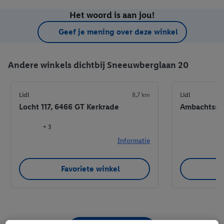
Het woord is aan jou!
Geef je mening over deze winkel
Andere winkels dichtbij Sneeuwberglaan 20
Lidl
8,7 km
Lidl
Locht 117, 6466 GT Kerkrade
Ambachtsstr
+ 3
Informatie
Favoriete winkel