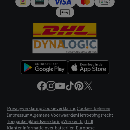
Juridische koppelingen
Privacyverklaring
Cookieverklaring
Cookies beheren
Impressum
Algemene Voorwaarden
Herroepingsrecht
Toegankelijkheidsverklaring
Werken bij Lidl
Klanteninformatie over batterijen Europese