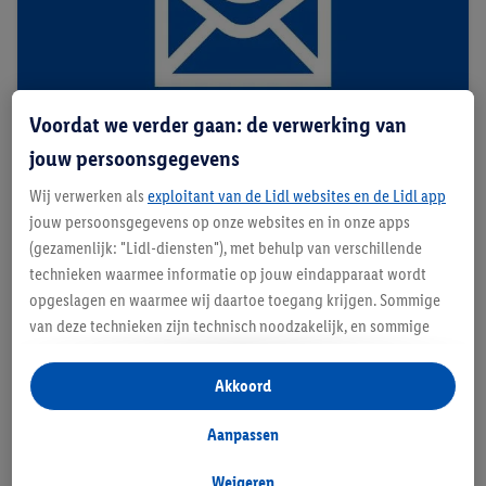
Voordat we verder gaan: de verwerking van
jouw persoonsgegevens
Nieuwsbrief
Wij verwerken als
exploitant van de Lidl websites en de Lidl app
Op de hoogte van de laatste acties
jouw persoonsgegevens op onze websites en in onze apps
(gezamenlijk: "Lidl-diensten"), met behulp van verschillende
Schrijf u in
technieken waarmee informatie op jouw eindapparaat wordt
opgeslagen en waarmee wij daartoe toegang krijgen. Sommige
van deze technieken zijn technisch noodzakelijk, en sommige
technieken worden met jouw toestemming gebruikt voor het
opslaan van voorkeursinstellingen, het verzamelen en
Akkoord
analyseren van statistieken of voor het tonen van
gepersonaliseerde reclame binnen en buiten de Lidl-diensten.
Aanpassen
Als je lid bent van het Lidl Plus-programma, dan worden
gegevens over jouw aankoopgedrag in de winkel ook voor de
Weigeren