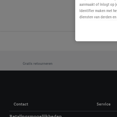
aanmaakt of inlogt op j
identifier maken met he
diensten van derden en 
mailadres ook worden sa
toegewezen.
Als je hiervoor toeste
eerder interesse hebt g
maar het niet te kopen)
Lidl-diensten worden we
Jouw voordelen bij ons als Lidl webshop klant
mailadres en met eventu
Gratis retourneren
toegewezen.
Onder "Aanpassen" kun 
verwerkingsdoeleinden j
Door te klikken op "Weig
technieken worden gebr
Door op "Akkoord" te kl
Contact
Service
inclusief over de opsl
trekken, vind je in onze
Betalingsmogelijkheden