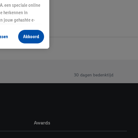
A. een speciale online
te herkennen in
an jouw gehashte e-
aan jou zijn
ssen
Akkoord
r producten waarin je
 winkel te plaatsen
innen verschillende
 van jouw gehashte e-
an jou kunnen worden
30 dagen bedenktijd
erking.
en vergelijkbare
en. Meer informatie,
Awards
t moment in te
r
voor meer informatie