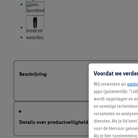
Voordat we verde
Beschrijving
Wij verwerken als
explo
apps (gezamenlijk: "Lid
wordt opgeslagen en wa
en sommige technieken 
verzamelen en analysere
diensten. Als je lid b
Details over productveiligheid
voor de hiervoor genoe
Als je hier toestemming