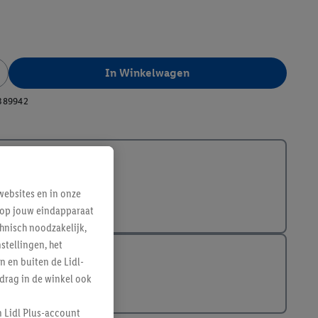
In Winkelwagen
389942
ebsites en in onze
e op jouw eindapparaat
hnisch noodzakelijk,
tellingen, het
n en buiten de Lidl-
drag in de winkel ook
n Lidl Plus-account