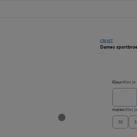
CRIVIT
Dames sportbro
Kleur:
Kies je
maten:
Kies j
36
3