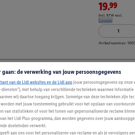
19.99
Incl. BTW excl.
Levering
Artikelnummer:
100
r gaan: de verwerking van jouw persoonsgegevens
itant van de Lidl websites en de Lidl app
jouw persoonsgegevens op onze w
l-diensten"), met behulp van verschillende technieken waarmee informati
armee wij daartoe toegang krijgen. Sommige van deze technieken zijn tec
worden met jouw toestemming gebruikt voor het opslaan van voorkeursins
n van statistieken of voor het tonen van gepersonaliseerde reclame binne
ent van het Lidl Plus-programma, dan worden gegevens over jouw aankoopge
mde doeleinden verwerkt.
 geeft aan ons voor het personaliseren van reclame en als je vervolgens ee