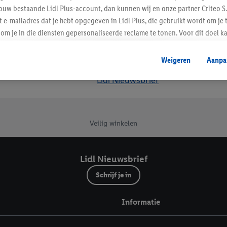
ouw bestaande Lidl Plus-account, dan kunnen wij en onze partner Criteo S.
t e-mailadres dat je hebt opgegeven in Lidl Plus, die gebruikt wordt om je 
om je in die diensten gepersonaliseerde reclame te tonen. Voor dit doel k
mengevoegd met andere identifiers of met identifiers die door Criteo S.A. 
Weigeren
Aanpa
mming geeft, dan kunnen retargeting advertenties worden weergegeven voo
Lidl Nieuwsbrief
etoond (bijvoorbeeld door het product in een winkelmandje van een online
. De retargeting advertenties kunnen op verschillende eindapparaten en b
ergegeven, als verschillende eindapparaten en Lidl-diensten, met behulp
ele andere identifiers of met identifiers waarover Criteo S.A. beschikt, a
Veilig winkelen
je aangeven met welke cookies en vergelijkbare technieken en met welke
e instemt. Verder kan je er meer informatie vinden over de gegevensverw
Lidl Nieuwsbrief
eren", kies je voor de optie dat er enkel technisch noodzakelijke cookies 
Schrijf je in
uikt.
ikken, stem je in met alle verwerkingen voor alle bovengenoemde doeleind
Informatie
agperiode van de gegevens en je recht om jouw toestemming op elk gewens
privacyverklaring
.
Je vindt de impressum voor de Lidl website hier.
Klik
hie