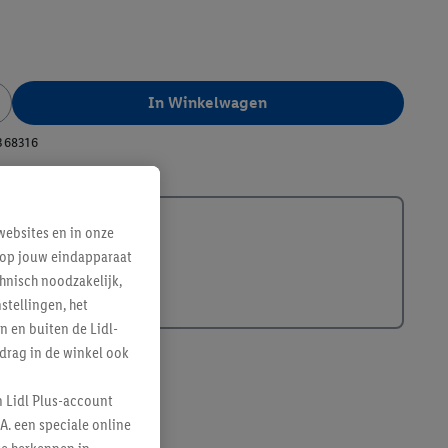
In Winkelwagen
368316
ebsites en in onze
e op jouw eindapparaat
hnisch noodzakelijk,
tellingen, het
n en buiten de Lidl-
drag in de winkel ook
n Lidl Plus-account
A. een speciale online