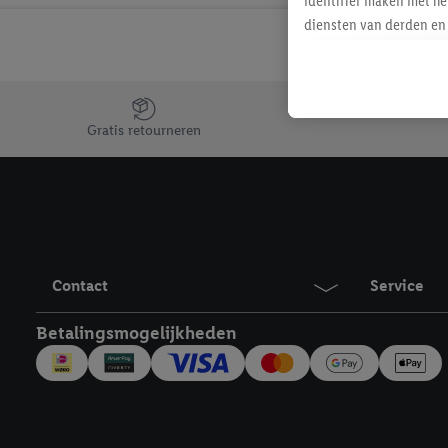
identifier maken met he
diensten van derden en 
mailadres ook worden sa
toegewezen.
Als je hiervoor toeste
Jouw voordelen bij ons als Lidl webshop klant
eerder interesse hebt g
Gratis retourneren
maar het niet te kopen)
Lidl-diensten worden we
mailadres en met eventu
toegewezen.
Onder "Aanpassen" kun 
verwerkingsdoeleinden j
Contact
Service
Door te klikken op "Weig
technieken worden gebr
Betalingsmogelijkheden
Door op "Akkoord" te kl
inclusief over de opsl
trekken, vind je in onze
over de cookies die wij 