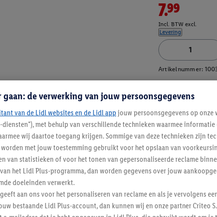
7.99
Incl. BTW excl.
Levering
Artikelnummer:
100
r gaan: de verwerking van jouw persoonsgegevens
itant van de Lidl websites en de Lidl app
jouw persoonsgegevens op onze w
l-diensten"), met behulp van verschillende technieken waarmee informati
armee wij daartoe toegang krijgen. Sommige van deze technieken zijn tec
worden met jouw toestemming gebruikt voor het opslaan van voorkeursins
n van statistieken of voor het tonen van gepersonaliseerde reclame binne
ent van het Lidl Plus-programma, dan worden gegevens over jouw aankoopge
mde doeleinden verwerkt.
 geeft aan ons voor het personaliseren van reclame en als je vervolgens ee
ouw bestaande Lidl Plus-account, dan kunnen wij en onze partner Criteo S.