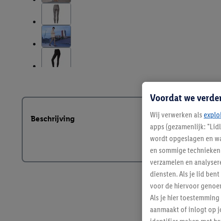
Voordat we verde
Wij verwerken als
explo
Beschrijving
apps (gezamenlijk: "Lid
wordt opgeslagen en wa
en sommige technieken 
verzamelen en analysere
diensten. Als je lid b
voor de hiervoor genoe
Als je hier toestemming
aanmaakt of inlogt op j