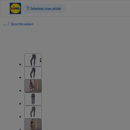
/
Sportbroeken