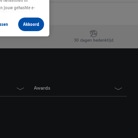
te herkennen in
an jouw gehashte e-
aan jou zijn
ssen
Akkoord
r producten waarin je
 winkel te plaatsen
30 dagen bedenktijd
innen verschillende
 van jouw gehashte e-
an jou kunnen worden
erking.
Awards
en vergelijkbare
en. Meer informatie,
t moment in te
r
voor meer informatie