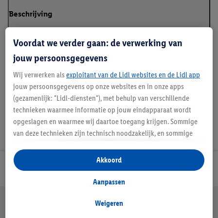
Beschrijving
Voordat we verder gaan: de verwerking van
jouw persoonsgegevens
Details over productveiligheid
Wij verwerken als
exploitant van de Lidl websites en de Lidl app
jouw persoonsgegevens op onze websites en in onze apps
(gezamenlijk: "Lidl-diensten"), met behulp van verschillende
technieken waarmee informatie op jouw eindapparaat wordt
opgeslagen en waarmee wij daartoe toegang krijgen. Sommige
van deze technieken zijn technisch noodzakelijk, en sommige
technieken worden met jouw toestemming gebruikt voor het
opslaan van voorkeursinstellingen, het verzamelen en
Akkoord
analyseren van statistieken of voor het tonen van
Lidl Nieuwsbrief
gepersonaliseerde reclame binnen en buiten de Lidl-diensten.
Aanpassen
Als je lid bent van het Lidl Plus-programma, dan worden
Jouw voordelen bij ons als Lidl webshop klant
gegevens over jouw aankoopgedrag in de winkel ook voor de
Weigeren
Gratis retourneren
Veilig winkelen
30 dagen bedenktijd
hiervoor genoemde doeleinden verwerkt.