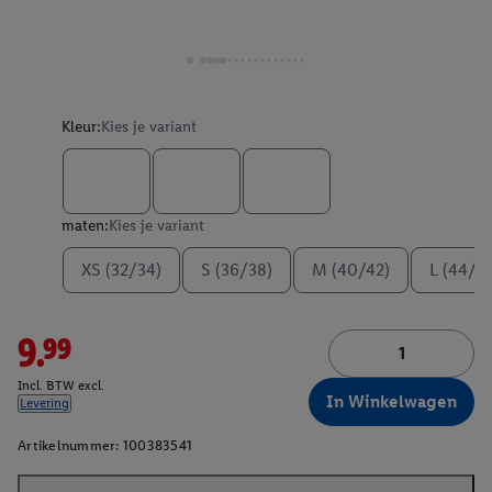
Kleur:
Kies je variant
maten:
Kies je variant
XS (32/34)
S (36/38)
M (40/42)
L (44/4
9.99
Incl. BTW excl.
In Winkelwagen
Levering
Artikelnummer:
100383541