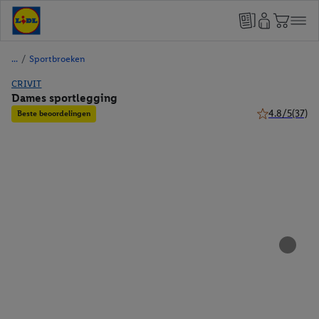
/
Sportbroeken
CRIVIT
Dames sportlegging
4.8/5
(37)
Beste beoordelingen
4.8 van 5 ster