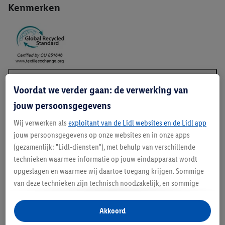
Kenmerken
Voordat we verder gaan: de verwerking van
Beschrijving
jouw persoonsgegevens
Wij verwerken als
exploitant van de Lidl websites en de Lidl app
jouw persoonsgegevens op onze websites en in onze apps
GRS - Global Recycled Standard
(gezamenlijk: "Lidl-diensten"), met behulp van verschillende
technieken waarmee informatie op jouw eindapparaat wordt
opgeslagen en waarmee wij daartoe toegang krijgen. Sommige
van deze technieken zijn technisch noodzakelijk, en sommige
technieken worden met jouw toestemming gebruikt voor het
opslaan van voorkeursinstellingen, het verzamelen en
Akkoord
analyseren van statistieken of voor het tonen van