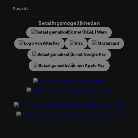
verschillende eindapparaten en binnen verschillende Lidl-
Awards
diensten worden weergegeven, als verschillende eindapparaten
en Lidl-diensten, met behulp van jouw gehashte e-mailadres en
Betalingsmogelijkheden
met eventuele andere identifiers of met identifiers waarover
Criteo S.A. beschikt, aan jou kunnen worden toegewezen.
Onder "Aanpassen" kun je aangeven met welke cookies en
vergelijkbare technieken en met welke verwerkingsdoeleinden
je instemt. Verder kan je er meer informatie vinden over de
gegevensverwerking.
Door te klikken op "Weigeren", kies je voor de optie dat er enkel
technisch noodzakelijke cookies en vergelijkbare technieken
worden gebruikt.
Door op "Akkoord" te klikken, stem je in met alle verwerkingen
voor alle bovengenoemde doeleinden. Meer informatie,
inclusief over de opslagperiode van de gegevens en je recht om
jouw toestemming op elk gewenst moment in te trekken, vind je
in onze
privacyverklaring
.
Je vindt de impressum voor de Lidl
website hier.
Klik
hier
voor meer informatie over de cookies die