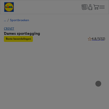
/
Sportbroeken
CRIVIT
Dames sportlegging
4.8/5
(32)
Beste beoordelingen
4.8 van 5 ster