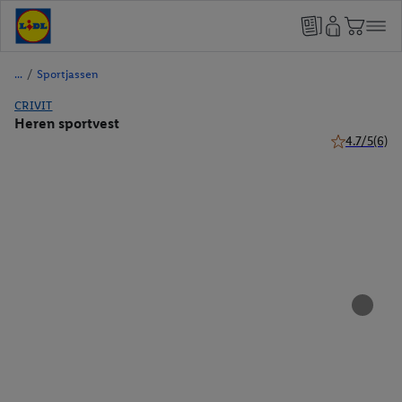
/
Sportjassen
CRIVIT
Heren sportvest
4.7/5
(6)
4.7 van 5 ste