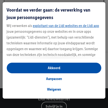
Beschrijving
Voordat we verder gaan: de verwerking van
jouw persoonsgegevens
Wij verwerken als
exploitant van de Lidl websites en de Lidl app
jouw persoonsgegevens op onze websites en in onze apps
(gezamenlijk: "Lidl-diensten"), met behulp van verschillende
technieken waarmee informatie op jouw eindapparaat wordt
opgeslagen en waarmee wij daartoe toegang krijgen. Sommige
van deze technieken zijn technisch noodzakelijk, en sommige
technieken worden met jouw toestemming gebruikt voor het
Lidl Nieuwsbrief
opslaan van voorkeursinstellingen, het verzamelen en
Akkoord
analyseren van statistieken of voor het tonen van
Jouw voordelen bij ons als Lidl webshop klant
gepersonaliseerde reclame binnen en buiten de Lidl-diensten.
Aanpassen
Gratis retourneren
Veilig winkelen
30 dagen bedenktijd
Als je lid bent van het Lidl Plus-programma, dan worden
gegevens over jouw aankoopgedrag in de winkel ook voor de
Weigeren
hiervoor genoemde doeleinden verwerkt.
Lidl Nieuwsbrief
Als je hier toestemming geeft aan ons voor het personaliseren
Schrijf je in
van reclame en als je vervolgens een Lidl Plus-account