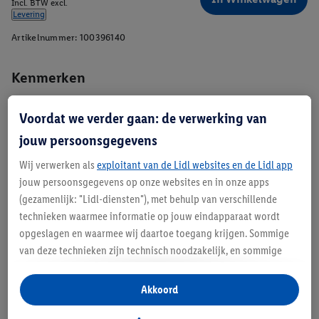
Incl. BTW excl.
Levering
Artikelnummer:
100396140
Kenmerken
Voordat we verder gaan: de verwerking van
jouw persoonsgegevens
Wij verwerken als
exploitant van de Lidl websites en de Lidl app
jouw persoonsgegevens op onze websites en in onze apps
Beschrijving
(gezamenlijk: "Lidl-diensten"), met behulp van verschillende
technieken waarmee informatie op jouw eindapparaat wordt
opgeslagen en waarmee wij daartoe toegang krijgen. Sommige
van deze technieken zijn technisch noodzakelijk, en sommige
technieken worden met jouw toestemming gebruikt voor het
opslaan van voorkeursinstellingen, het verzamelen en
Akkoord
analyseren van statistieken of voor het tonen van
gepersonaliseerde reclame binnen en buiten de Lidl-diensten.