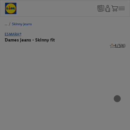
/
Skinny jeans
ESMARA®
Dames jeans - Skinny fit
4/5
(6)
4 van 5 ste