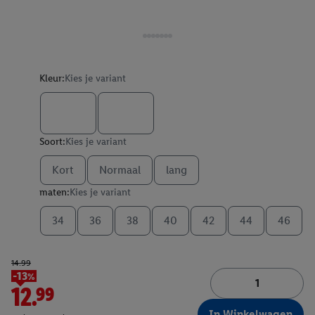
Kleur:
Kies je variant
Soort:
Kies je variant
Kort
Normaal
lang
maten:
Kies je variant
34
36
38
40
42
44
46
14.99
-13%
12.99
In Winkelwagen