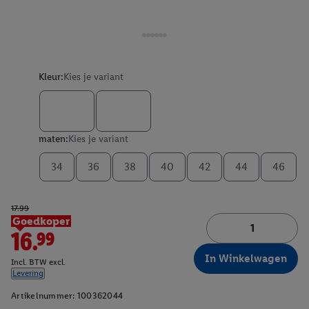
Kleur:
Kies je variant
maten:
Kies je variant
34
36
38
40
42
44
46
17.99
Goedkoper
16.99
In Winkelwagen
Incl. BTW excl.
Levering
Artikelnummer:
100362044