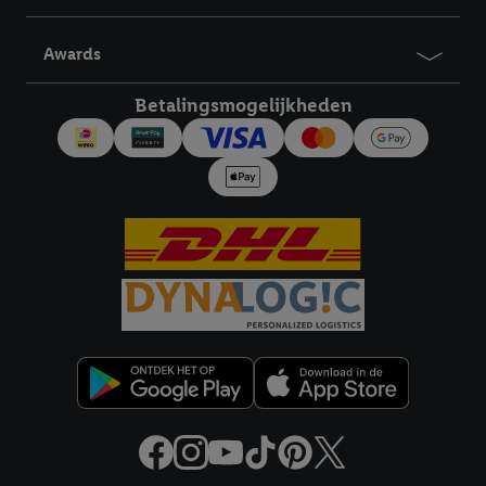
verschillende eindapparaten en binnen verschillende Lidl-
diensten worden weergegeven, als verschillende eindapparaten
Awards
en Lidl-diensten, met behulp van jouw gehashte e-mailadres en
met eventuele andere identifiers of met identifiers waarover
Betalingsmogelijkheden
Criteo S.A. beschikt, aan jou kunnen worden toegewezen.
Onder "Aanpassen" kun je aangeven met welke cookies en
vergelijkbare technieken en met welke verwerkingsdoeleinden
je instemt. Verder kan je er meer informatie vinden over de
gegevensverwerking.
Door te klikken op "Weigeren", kies je voor de optie dat er enkel
technisch noodzakelijke cookies en vergelijkbare technieken
worden gebruikt.
Door op "Akkoord" te klikken, stem je in met alle verwerkingen
voor alle bovengenoemde doeleinden. Meer informatie,
inclusief over de opslagperiode van de gegevens en je recht om
jouw toestemming op elk gewenst moment in te trekken, vind je
in onze
privacyverklaring
.
Je vindt de impressum voor de Lidl
website hier.
Klik
hier
voor meer informatie over de cookies die