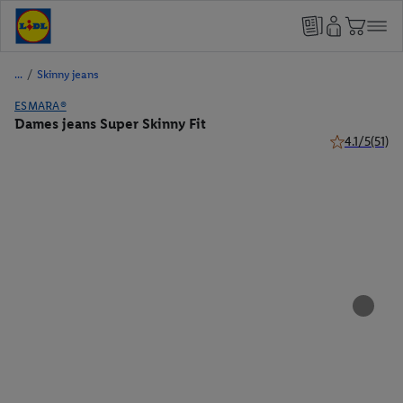
/
Skinny jeans
ESMARA®
Dames jeans Super Skinny Fit
4.1/5
(51)
4.1 van 5 ster