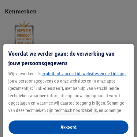
Kenmerken
Voordat we verder gaan: de verwerking van
jouw persoonsgegevens
Beschrijving
Wij verwerken als
exploitant van de Lidl websites en de Lidl app
jouw persoonsgegevens op onze websites en in onze apps
(gezamenlijk: "Lidl-diensten"), met behulp van verschillende
technieken waarmee informatie op jouw eindapparaat wordt
Pasvorm-gids
opgeslagen en waarmee wij daartoe toegang krijgen. Sommige
van deze technieken zijn technisch noodzakelijk, en sommige
technieken worden met jouw toestemming gebruikt voor het
opslaan van voorkeursinstellingen, het verzamelen en
Akkoord
analyseren van statistieken of voor het tonen van