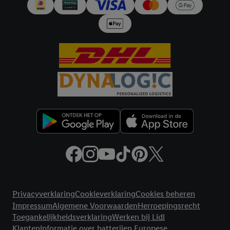
en Lidl-diensten, met behulp van jouw gehashte e-mailadres en
met eventuele andere identifiers of met identifiers waarover
Criteo S.A. beschikt, aan jou kunnen worden toegewezen.
Onder "Aanpassen" kun je aangeven met welke cookies en
vergelijkbare technieken en met welke verwerkingsdoeleinden
je instemt. Verder kan je er meer informatie vinden over de
gegevensverwerking.
Door te klikken op "Weigeren", kies je voor de optie dat er enkel
technisch noodzakelijke cookies en vergelijkbare technieken
worden gebruikt.
Door op "Akkoord" te klikken, stem je in met alle verwerkingen
voor alle bovengenoemde doeleinden. Meer informatie,
inclusief over de opslagperiode van de gegevens en je recht om
jouw toestemming op elk gewenst moment in te trekken, vind je
in onze
privacyverklaring
.
Je vindt de impressum voor de Lidl
Juridische koppelingen
website hier.
Klik
hier
voor meer informatie over de cookies die
Privacyverklaring
Cookieverklaring
Cookies beheren
wij inzetten.
Impressum
Algemene Voorwaarden
Herroepingsrecht
Toegankelijkheidsverklaring
Werken bij Lidl
Klanteninformatie over batterijen Europese