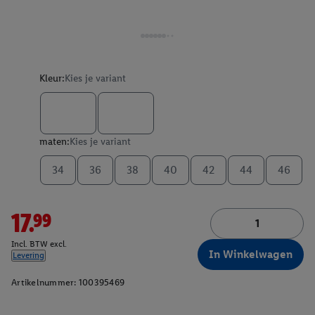
Kleur:
Kies je variant
maten:
Kies je variant
34
36
38
40
42
44
46
17.99
Incl. BTW excl.
In Winkelwagen
Levering
Artikelnummer:
100395469