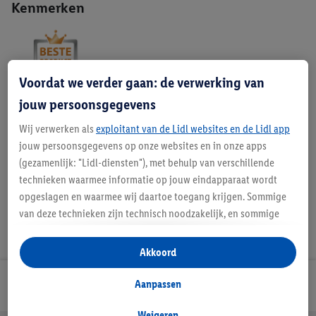
Kenmerken
Voordat we verder gaan: de verwerking van
jouw persoonsgegevens
Beschrijving
Wij verwerken als
exploitant van de Lidl websites en de Lidl app
jouw persoonsgegevens op onze websites en in onze apps
(gezamenlijk: "Lidl-diensten"), met behulp van verschillende
technieken waarmee informatie op jouw eindapparaat wordt
opgeslagen en waarmee wij daartoe toegang krijgen. Sommige
van deze technieken zijn technisch noodzakelijk, en sommige
technieken worden met jouw toestemming gebruikt voor het
opslaan van voorkeursinstellingen, het verzamelen en
Akkoord
analyseren van statistieken of voor het tonen van
gepersonaliseerde reclame binnen en buiten de Lidl-diensten.
Aanpassen
Lidl Nieuwsbrief
Als je lid bent van het Lidl Plus-programma, dan worden
gegevens over jouw aankoopgedrag in de winkel ook voor de
Weigeren