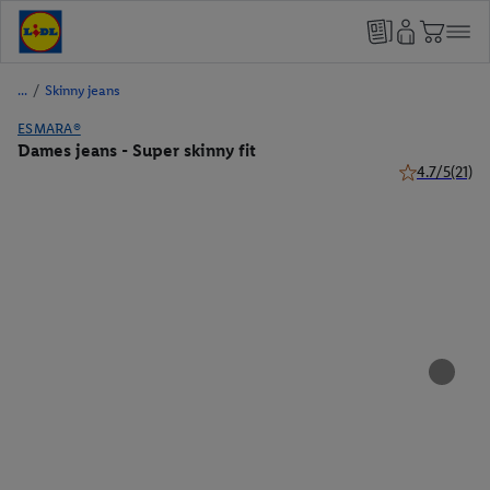
/
Skinny jeans
ESMARA®
Dames jeans - Super skinny fit
4.7/5
(21)
4.7 van 5 ster