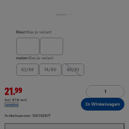
Kleur:
Kies je variant
maten:
Kies je variant
62/68
74/80
86/92
21.99
Incl. BTW excl.
In Winkelwagen
Levering
Artikelnummer:
100392877