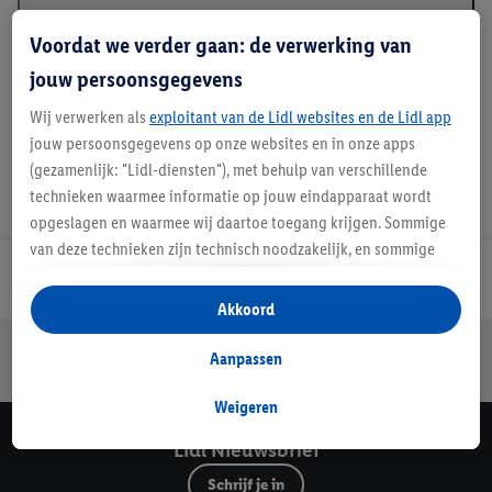
Beschrijving
Voordat we verder gaan: de verwerking van
jouw persoonsgegevens
Wij verwerken als
exploitant van de Lidl websites en de Lidl app
jouw persoonsgegevens op onze websites en in onze apps
(gezamenlijk: "Lidl-diensten"), met behulp van verschillende
technieken waarmee informatie op jouw eindapparaat wordt
opgeslagen en waarmee wij daartoe toegang krijgen. Sommige
van deze technieken zijn technisch noodzakelijk, en sommige
technieken worden met jouw toestemming gebruikt voor het
Lidl Nieuwsbrief
opslaan van voorkeursinstellingen, het verzamelen en
Akkoord
analyseren van statistieken of voor het tonen van
Jouw voordelen bij ons als Lidl webshop klant
gepersonaliseerde reclame binnen en buiten de Lidl-diensten.
Aanpassen
Gratis retourneren
Veilig winkelen
30 dagen bedenktijd
Als je lid bent van het Lidl Plus-programma, dan worden
gegevens over jouw aankoopgedrag in de winkel ook voor de
Weigeren
hiervoor genoemde doeleinden verwerkt.
Lidl Nieuwsbrief
Als je hier toestemming geeft aan ons voor het personaliseren
Schrijf je in
van reclame en als je vervolgens een Lidl Plus-account