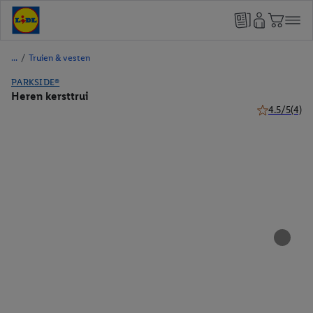
/
Truien & vesten
PARKSIDE®
Heren kersttrui
4.5/5
(4)
4.5 van 5 ste