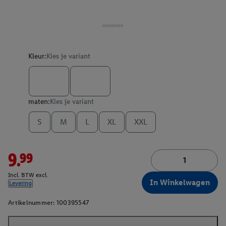
Kleur:
Kies je variant
maten:
Kies je variant
S
M
L
XL
XXL
9.99
Incl. BTW excl.
In Winkelwagen
Levering
Artikelnummer:
100395547