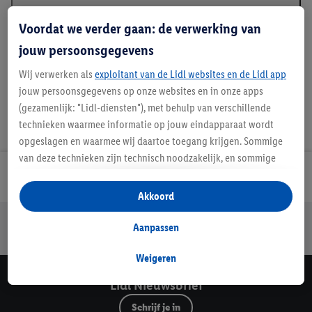
Beschrijving
Voordat we verder gaan: de verwerking van
jouw persoonsgegevens
Wij verwerken als
exploitant van de Lidl websites en de Lidl app
jouw persoonsgegevens op onze websites en in onze apps
(gezamenlijk: "Lidl-diensten"), met behulp van verschillende
technieken waarmee informatie op jouw eindapparaat wordt
opgeslagen en waarmee wij daartoe toegang krijgen. Sommige
van deze technieken zijn technisch noodzakelijk, en sommige
technieken worden met jouw toestemming gebruikt voor het
Lidl Nieuwsbrief
opslaan van voorkeursinstellingen, het verzamelen en
Akkoord
analyseren van statistieken of voor het tonen van
Jouw voordelen bij ons als Lidl webshop klant
gepersonaliseerde reclame binnen en buiten de Lidl-diensten.
Aanpassen
Gratis retourneren
Veilig winkelen
30 dagen bedenktijd
Als je lid bent van het Lidl Plus-programma, dan worden
gegevens over jouw aankoopgedrag in de winkel ook voor de
Weigeren
hiervoor genoemde doeleinden verwerkt.
Lidl Nieuwsbrief
Als je hier toestemming geeft aan ons voor het personaliseren
Schrijf je in
van reclame en als je vervolgens een Lidl Plus-account