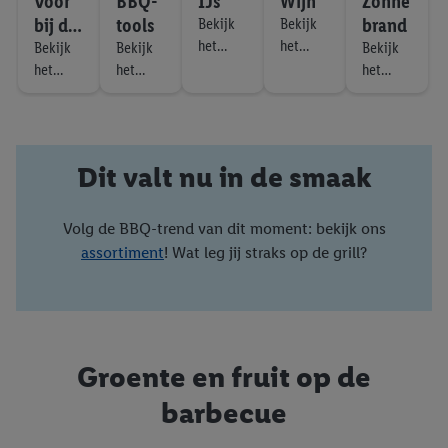
Voor
BBQ-
IJs
Wijn
Zonne
bij de
tools
brand
Bekijk
Bekijk
het
het
BBQ
Bekijk
Bekijk
Bekijk
assorti
assorti
het
het
het
ment
ment
assorti
assorti
assorti
ment
ment
ment
Dit valt nu in de smaak
Volg de BBQ-trend van dit moment: bekijk ons
assortiment
! Wat leg jij straks op de grill?
Groente en fruit op de
barbecue