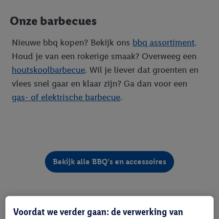
Onze barbecues
Nieuwe bbq kopen? Bekijk ons
bbq assortiment
.
Houd je van een rokerige smaak? Overweeg een
houtskoolbarbecue
. Wil je liever dat groenten en
vlees snel gaar en klaar zijn? Ga dan voor een
gas- of elektrische barbecue
.
Bekijk alle BBQ's en accessoires
De lekkerste recepten
Voordat we verder gaan: de verwerking van