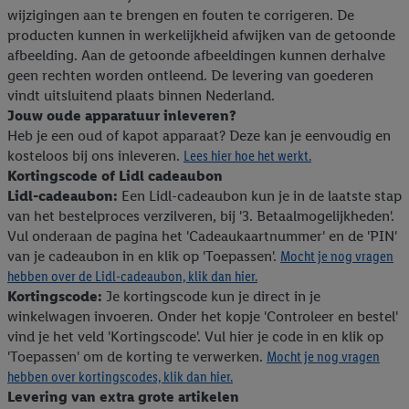
inclusief over de opslagperiode van de gegevens en je recht om
wijzigingen aan te brengen en fouten te corrigeren. De
jouw toestemming op elk gewenst moment in te trekken, vind je
producten kunnen in werkelijkheid afwijken van de getoonde
in onze
privacyverklaring
.
Je vindt de impressum voor de Lidl
afbeelding. Aan de getoonde afbeeldingen kunnen derhalve
website hier.
Klik
hier
voor meer informatie over de cookies die
geen rechten worden ontleend. De levering van goederen
wij inzetten.
vindt uitsluitend plaats binnen Nederland.
Jouw oude apparatuur inleveren?
Heb je een oud of kapot apparaat? Deze kan je eenvoudig en
kosteloos bij ons inleveren.
Lees hier hoe het werkt.
Kortingscode of Lidl cadeaubon
Lidl-cadeaubon:
Een Lidl-cadeaubon kun je in de laatste stap
van het bestelproces verzilveren, bij '3. Betaalmogelijkheden'.
Vul onderaan de pagina het 'Cadeaukaartnummer' en de 'PIN'
van je cadeaubon in en klik op 'Toepassen'.
Mocht je nog vragen
hebben over de Lidl-cadeaubon, klik dan hier.
Kortingscode:
Je kortingscode kun je direct in je
winkelwagen invoeren. Onder het kopje 'Controleer en bestel'
vind je het veld 'Kortingscode'. Vul hier je code in en klik op
'Toepassen' om de korting te verwerken.
Mocht je nog vragen
hebben over kortingscodes, klik dan hier.
Levering van extra grote artikelen