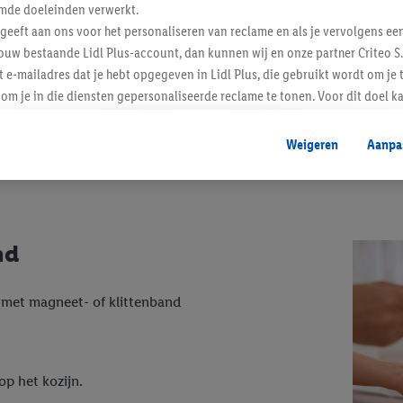
mde doeleinden verwerkt.
 geeft aan ons voor het personaliseren van reclame en als je vervolgens ee
ouw bestaande Lidl Plus-account, dan kunnen wij en onze partner Criteo S.
 je?
t e-mailadres dat je hebt opgegeven in Lidl Plus, die gebruikt wordt om je 
om je in die diensten gepersonaliseerde reclame te tonen. Voor dit doel k
mengevoegd met andere identifiers of met identifiers die door Criteo S.A. 
lende maten, vormen, kleuren en materialen verspert het o
Weigeren
Aanpa
r, die je trouwens ook in onze webshop vindt:
mming geeft, dan kunnen retargeting advertenties worden weergegeven voo
etoond (bijvoorbeeld door het product in een winkelmandje van een online
. De retargeting advertenties kunnen op verschillende eindapparaten en b
ergegeven, als verschillende eindapparaten en Lidl-diensten, met behulp
ele andere identifiers of met identifiers waarover Criteo S.A. beschikt, a
nd
je aangeven met welke cookies en vergelijkbare technieken en met welke
 met magneet- of klittenband
e instemt. Verder kan je er meer informatie vinden over de gegevensverw
eren", kies je voor de optie dat er enkel technisch noodzakelijke cookies 
uikt.
ikken, stem je in met alle verwerkingen voor alle bovengenoemde doeleind
op het kozijn.
agperiode van de gegevens en je recht om jouw toestemming op elk gewens