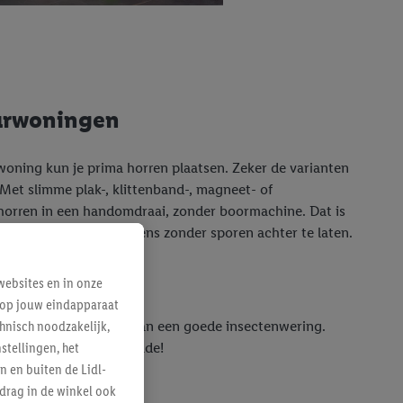
uurwoningen
oning kun je prima horren plaatsen. Zeker de varianten
 Met slimme plak-, klittenband-, magneet- of
 horren in een handomdraai, zonder boormachine. Dat is
 handig, maar ook nog eens zonder sporen achter te laten.
nmaken en klaar.
ebsites en in onze
e op jouw eindapparaat
waren hebben profijt van een goede insectenwering.
hnisch noodzakelijk,
 je zelfgemaakte limonade!
tellingen, het
n en buiten de Lidl-
drag in de winkel ook