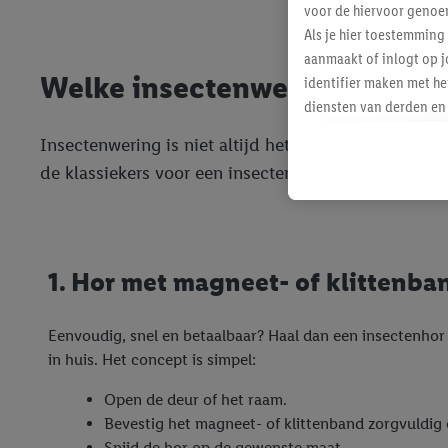
voor de hiervoor genoe
Als je hier toestemming
aanmaakt of inlogt op j
Welke insectenwering past bij
identifier maken met he
diensten van derden en 
mailadres ook worden sa
Insectenwering is niet altijd hetzelfde. In verschil
toegewezen.
de klassiekers voor een insectenvrij huis aan je voo
Als je hiervoor toeste
eerder interesse hebt g
maar het niet te kopen)
Lidl-diensten worden we
mailadres en met eventu
1. Hor met magneet- of klittenba
toegewezen.
Onder "Aanpassen" kun 
Eenvoudig, snel en betaalbaar? Haal dan een insectenhor
verwerkingsdoeleinden j
in huis. Het concept is simpel:
Door te klikken op "Weig
technieken worden gebr
Open de deur of het raam.
Door op "Akkoord" te kl
Bevestig het magneet- of klittenband zorgvuldig 
inclusief over de opsl
Snijd de hor op de gewenste maat.