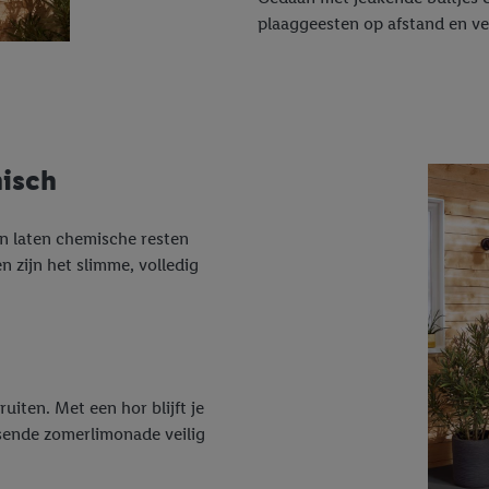
plaaggeesten op afstand en verk
misch
 en laten chemische resten
 zijn het slimme, volledig
uiten. Met een hor blijft je
ssende zomerlimonade veilig