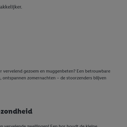
kkelijker.
r vervelend gezoem en muggenbeten? Een betrouwbare
e, ontspannen zomernachten – de stoorzenders blijven
gezondheid
n vervelende zwellingen! Een hor houdt de kleine