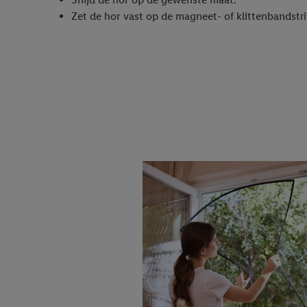
trekken, vind je in onze
Zet de hor vast op de magneet- of klittenbandstrip
over de cookies die wij 