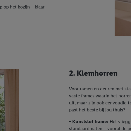
privacyverklaring
.
Je vindt de impressum voor de Lidl website hier.
Klik
hie
 op het kozijn – klaar.
inzetten.
2. Klemhorren
Voor ramen en deuren met stan
vaste frames waarin het horren
uit, maar zijn ook eenvoudig 
past het beste bij jou thuis?
• Kunststof frame:
Het vliegg
standaardmaten – vooral de p