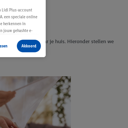
n Lidl Plus-account
A. een speciale online
te herkennen in
an jouw gehashte e-
aan jou zijn
ngedierte de weg naar je huis. Hieronder stellen we
ssen
Akkoord
r producten waarin je
 winkel te plaatsen
innen verschillende
 van jouw gehashte e-
an jou kunnen worden
erking.
en vergelijkbare
en. Meer informatie,
t moment in te