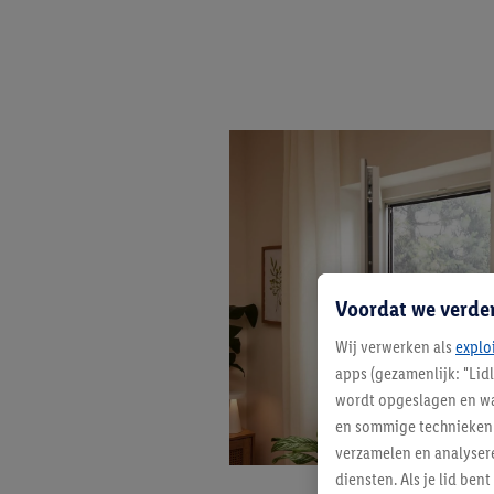
Voordat we verde
Wij verwerken als
explo
apps (gezamenlijk: "Lid
wordt opgeslagen en wa
en sommige technieken 
verzamelen en analysere
diensten. Als je lid b