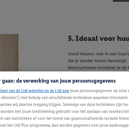
5. Ideaal voor h
Goed nieuws: ook in een huurw
die je zonder boren bevestigt.
klemsystemen installeer je de
niet alleen snel, makkelijk en
r gaan: de verwerking van jouw persoonsgegevens
Eenvoudig verwijderen, schoo
itant van de Lidl websites en de Lidl app
jouw persoonsgegevens op onze w
l-diensten"), met behulp van verschillende technieken waarmee informati
En vergeet niet:
ook je etens
armee wij daartoe toegang krijgen. Sommige van deze technieken zijn tec
Eindelijk geen wespen meer in
worden met jouw toestemming gebruikt voor het opslaan van voorkeursins
n van statistieken of voor het tonen van gepersonaliseerde reclame binne
ent van het Lidl Plus-programma, dan worden gegevens over jouw aankoopge