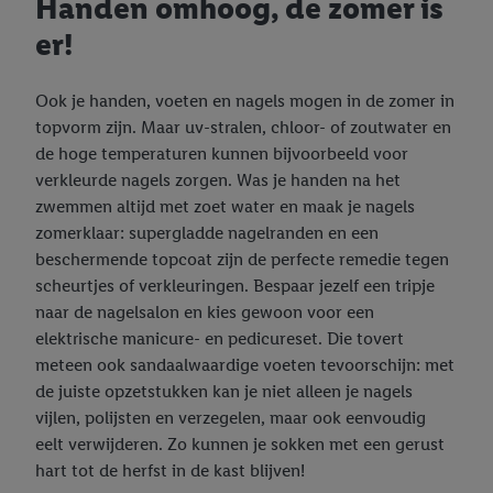
Handen omhoog, de zomer is
technisch noodzakelijke cookies en vergelijkbare technieken
worden gebruikt.
er!
Door op "Akkoord" te klikken, stem je in met alle verwerkingen
voor alle bovengenoemde doeleinden. Meer informatie,
Ook je handen, voeten en nagels mogen in de zomer in
inclusief over de opslagperiode van de gegevens en je recht om
topvorm zijn. Maar uv-stralen, chloor- of zoutwater en
jouw toestemming op elk gewenst moment in te trekken, vind je
de hoge temperaturen kunnen bijvoorbeeld voor
in onze
privacyverklaring
.
Je vindt de impressum voor de Lidl
verkleurde nagels zorgen. Was je handen na het
website hier.
Klik
hier
voor meer informatie over de cookies die
zwemmen altijd met zoet water en maak je nagels
wij inzetten.
zomerklaar: supergladde nagelranden en een
beschermende topcoat zijn de perfecte remedie tegen
scheurtjes of verkleuringen. Bespaar jezelf een tripje
naar de nagelsalon en kies gewoon voor een
elektrische manicure- en pedicureset. Die tovert
meteen ook sandaalwaardige voeten tevoorschijn: met
de juiste opzetstukken kan je niet alleen je nagels
vijlen, polijsten en verzegelen, maar ook eenvoudig
eelt verwijderen. Zo kunnen je sokken met een gerust
hart tot de herfst in de kast blijven!