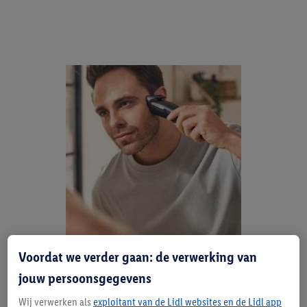
Voordat we verder gaan: de verwerking van
Zomerse baardverzorging
jouw persoonsgegevens
Best warm, zo'n baard. Scheer je hem er in de zomer
Wij verwerken als
exploitant van de Lidl websites en de Lidl app