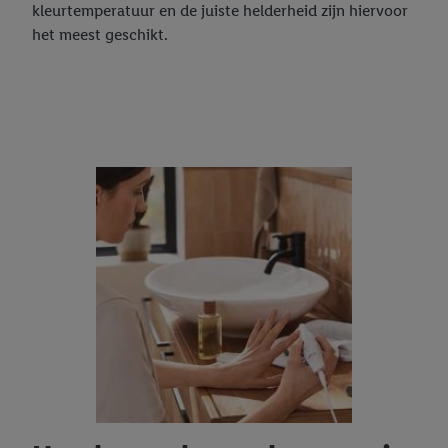
derden en om je in die diensten gepersonaliseerde reclame te
kleurtemperatuur en de juiste helderheid zijn hiervoor
tonen. Voor dit doel kan jouw gehashte e-mailadres ook worden
het meest geschikt.
samengevoegd met andere identifiers of met identifiers die
door Criteo S.A. aan jou zijn toegewezen.
Als je hiervoor toestemming geeft, dan kunnen retargeting
advertenties worden weergegeven voor producten waarin je
eerder interesse hebt getoond (bijvoorbeeld door het product
in een winkelmandje van een online winkel te plaatsen maar het
niet te kopen). De retargeting advertenties kunnen op
verschillende eindapparaten en binnen verschillende Lidl-
diensten worden weergegeven, als verschillende eindapparaten
en Lidl-diensten, met behulp van jouw gehashte e-mailadres en
met eventuele andere identifiers of met identifiers waarover
Criteo S.A. beschikt, aan jou kunnen worden toegewezen.
Onder "Aanpassen" kun je aangeven met welke cookies en
vergelijkbare technieken en met welke verwerkingsdoeleinden
je instemt. Verder kan je er meer informatie vinden over de
gegevensverwerking.
Door te klikken op "Weigeren", kies je voor de optie dat er enkel