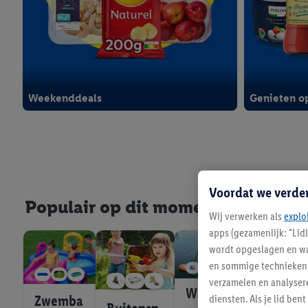
Weekenddeals
Genieten op
vanaf WO 05/08
vanaf WO 05/
Voordat we verde
Populair op dit moment
Wij verwerken als
explo
apps (gezamenlijk: "Lid
wordt opgeslagen en wa
en sommige technieken 
verzamelen en analysere
Waters
Zwemba
diensten. Als je lid b