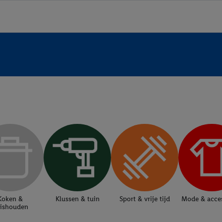
Koken &
Klussen & tuin
Sport & vrije tijd
Mode & acces
ishouden