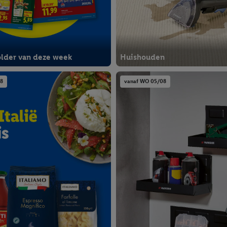
older van deze week
Huishouden
08
vanaf WO 05/08