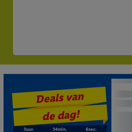
Deals van
de dag!
3
uur.
34
min.
4
sec.