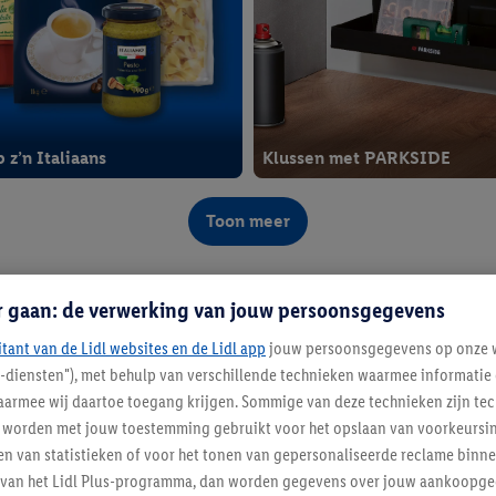
 z’n Italiaans
Klussen met PARKSIDE
08
Lidl Plus
Toon meer
r gaan: de verwerking van jouw persoonsgegevens
itant van de Lidl websites en de Lidl app
jouw persoonsgegevens op onze w
l-diensten"), met behulp van verschillende technieken waarmee informati
armee wij daartoe toegang krijgen. Sommige van deze technieken zijn tec
worden met jouw toestemming gebruikt voor het opslaan van voorkeursins
n van statistieken of voor het tonen van gepersonaliseerde reclame binne
E-
ent van het Lidl Plus-programma, dan worden gegevens over jouw aankoopge
Sporten
bikes