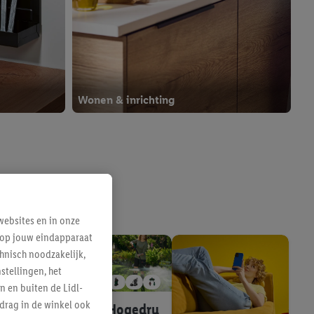
Wonen & inrichting
Lidl Plus
ebsites en in onze
e op jouw eindapparaat
hnisch noodzakelijk,
tellingen, het
n en buiten de Lidl-
drag in de winkel ook
Hogedru