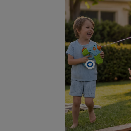
privacyverklaring
.
Je vindt de impressum voor de Lidl website hier.
Klik
hie
inzetten.